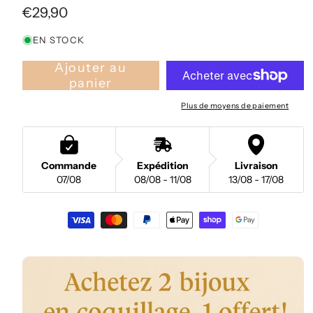
Prix
€29,90
habituel
EN STOCK
Ajouter au
panier
Plus de moyens de paiement
Commande
Expédition
Livraison
07/08
08/08 - 11/08
13/08 - 17/08
Moyens
de
paiement