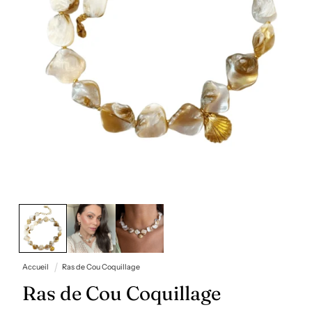
Ouvrir
le
média
1
dans
une
fenêtre
Accueil
Ras de Cou Coquillage
modale
Ras de Cou Coquillage