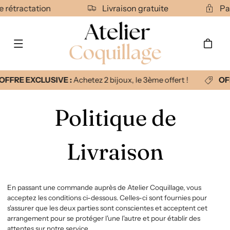
Ignorer et
de rétractation
Livraison gratuite
P
passer au
contenu
Panier
OFFRE EXCLUSIVE :
Achetez 2 bijoux, le 3ème offert !
OF
Politique de
Livraison
En passant une commande auprès de Atelier Coquillage, vous
acceptez les conditions ci-dessous. Celles-ci sont fournies pour
s'assurer que les deux parties sont conscientes et acceptent cet
arrangement pour se protéger l'une l'autre et pour établir des
attentes sur notre service.