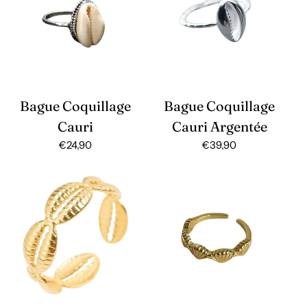
Bague Coquillage
Bague Coquillage
Cauri
Cauri Argentée
Prix
€24,90
Prix
€39,90
habituel
habituel