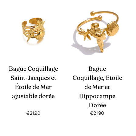
Bague Coquillage
Bague
Saint-Jacques et
Coquillage, Etoile
Étoile de Mer
de Mer et
ajustable dorée
Hippocampe
Dorée
Prix
€21,90
Prix
€21,90
habituel
habituel