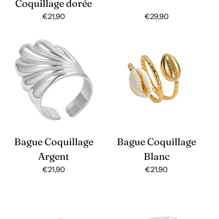
Coquillage dorée
Prix
€21,90
Prix
€29,90
habituel
habituel
Bague Coquillage
Bague Coquillage
Argent
Blanc
Prix
€21,90
Prix
€21,90
habituel
habituel