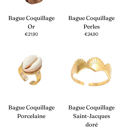
Bague Coquillage
Bague Coquillage
Or
Perles
Prix
€21,90
Prix
€24,90
habituel
habituel
Bague Coquillage
Bague Coquillage
Porcelaine
Saint-Jacques
doré