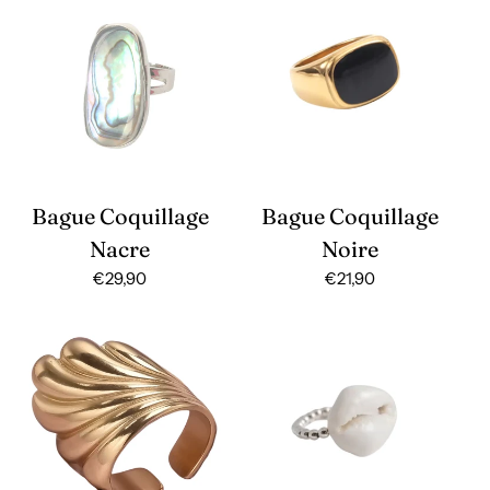
Bague Coquillage
Bague Coquillage
Nacre
Noire
Prix
€29,90
Prix
€21,90
habituel
habituel