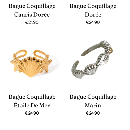
Bague Coquillage
Bague Coquillage
Cauris Dorée
Dorée
Prix
€21,90
Prix
€24,90
habituel
habituel
Bague Coquillage
Bague Coquillage
Étoile De Mer
Marin
Prix
€24,90
Prix
€24,90
habituel
habituel