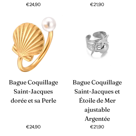
Prix
€24,90
Prix
€21,90
habituel
habituel
Bague Coquillage
Bague Coquillage
Saint-Jacques
Saint-Jacques et
dorée et sa Perle
Étoile de Mer
ajustable
Argentée
Prix
€24,90
Prix
€21,90
habituel
habituel