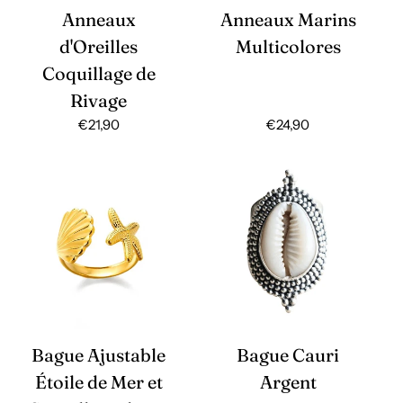
Anneaux
Anneaux Marins
d'Oreilles
Multicolores
Coquillage de
Rivage
Prix
€21,90
Prix
€24,90
habituel
habituel
Bague Ajustable
Bague Cauri
Étoile de Mer et
Argent