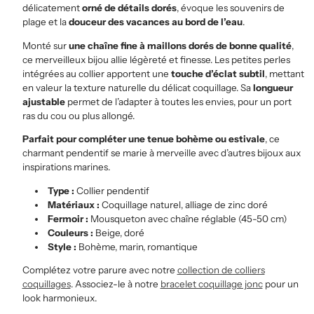
délicatement
orné de détails dorés
, évoque les souvenirs de
plage et la
douceur des vacances au bord de l’eau
.
Monté sur
une chaîne fine à maillons dorés de bonne qualité
,
ce merveilleux bijou allie légèreté et finesse. Les petites perles
intégrées au collier apportent une
touche d’éclat subtil
, mettant
en valeur la texture naturelle du délicat coquillage. Sa
longueur
ajustable
permet de l’adapter à toutes les envies, pour un port
ras du cou ou plus allongé.
Parfait pour compléter une tenue bohème ou estivale
, ce
charmant pendentif se marie à merveille avec d’autres bijoux aux
inspirations marines.
Type :
Collier pendentif
Matériaux :
Coquillage naturel, alliage de zinc doré
Fermoir :
Mousqueton avec chaîne réglable (45-50 cm)
Couleurs :
Beige, doré
Style :
Bohème, marin, romantique
Complétez votre parure avec notre
collection de colliers
coquillages
. Associez-le à notre
bracelet coquillage jonc
pour un
look harmonieux.