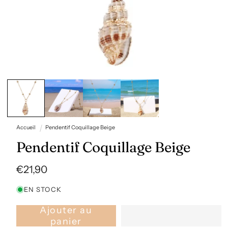
Ouvrir
le
média
1
dans
une
fenêtre
Accueil
Pendentif Coquillage Beige
modale
Pendentif Coquillage Beige
Prix
€21,90
habituel
EN STOCK
Ajouter au
panier