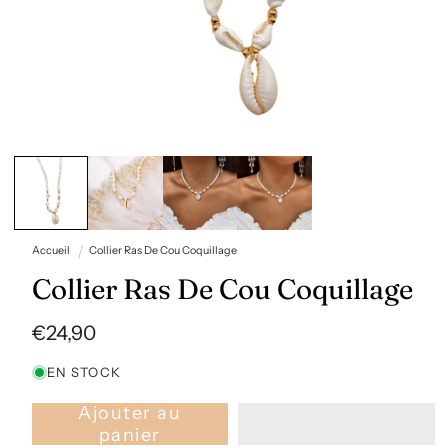
Ouvrir
le
média
1
dans
une
fenêtre
Accueil
Collier Ras De Cou Coquillage
modale
Collier Ras De Cou Coquillage
Prix
€24,90
habituel
EN STOCK
Ajouter au
panier