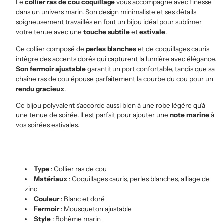
Le
collier ras de cou coquillage
vous accompagne avec finesse
dans un univers marin. Son design minimaliste et ses détails
soigneusement travaillés en font un bijou idéal pour sublimer
votre tenue avec une
touche subtile
et
estivale
.
Ce collier composé de
perles blanches
et de coquillages cauris
intègre des accents dorés qui capturent la lumière avec élégance.
Son fermoir ajustable
garantit un port confortable, tandis que sa
chaîne ras de cou épouse parfaitement la courbe du cou pour un
rendu gracieux
.
Ce bijou polyvalent s’accorde aussi bien à une robe légère qu’à
une tenue de soirée. Il est parfait pour ajouter une
note marine
à
vos soirées estivales.
Type
: Collier ras de cou
Matériaux
: Coquillages cauris, perles blanches, alliage de
zinc
Couleur
: Blanc et doré
Fermoir
: Mousqueton ajustable
Style
: Bohème marin