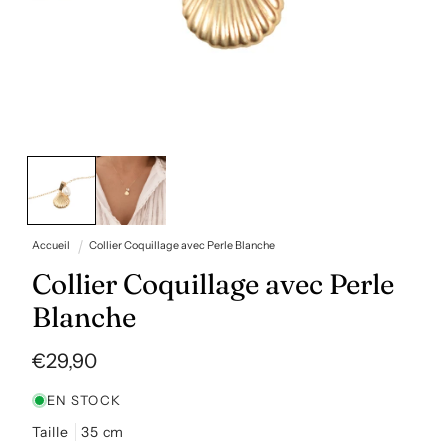
Ouvrir
le
média
1
dans
une
fenêtre
Accueil
Collier Coquillage avec Perle Blanche
modale
Collier Coquillage avec Perle
Blanche
Prix
€29,90
habituel
EN STOCK
Taille
35 cm