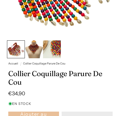
Ouvrir
le
média
1
dans
une
fenêtre
Accueil
Collier Coquillage Parure De Cou
modale
Collier Coquillage Parure De
Cou
Prix
€34,90
habituel
EN STOCK
Ajouter au