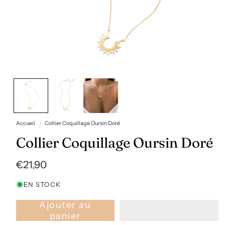
Ouvrir
le
média
1
dans
une
fenêtre
Accueil
Collier Coquillage Oursin Doré
modale
Collier Coquillage Oursin Doré
Prix
€21,90
habituel
EN STOCK
Ajouter au
panier