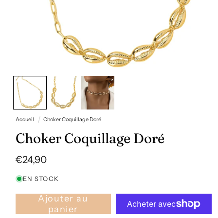
Ouvrir
le
média
1
dans
une
fenêtre
Accueil
Choker Coquillage Doré
modale
Choker Coquillage Doré
Prix
€24,90
habituel
EN STOCK
Ajouter au
panier