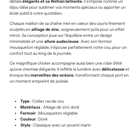
détails
élégants et sa finition brillante
, il s’impose comme un
bijou
idéal pour sublimer vos moments spéciaux ou apporter un
éclat subtil à votre quotidien.
Chaque maillon de sa chaîne met en valeur des cauris finement
sculptés en
alliage de zinc
, soigneusement polis pour un effet
miroir. Sa conception joue sur l'équilibre entre un design
minimaliste et une
allure audacieuse
. Avec son fermoir
mousqueton réglable, il épouse parfaitement votre cou, pour un
confort
tout au long de la journée.
Ce magnifique choker accompagne aussi bien une robe d'été
qu'une chemise élégante. Il reflète la lumière avec
délicatesse
et
évoque les
merveilles
des océans
, transformant chaque port en
un moment empreint de poésie.
Type
: Collier ras de cou
Matériaux
: Alliage de zinc doré
Fermoir
: Mousqueton réglable
Couleur
: Doré
Style
: Classique avec un accent marin