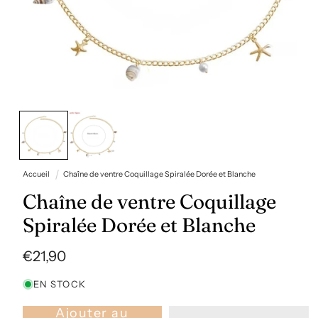
Ouvrir
le
média
1
dans
une
fenêtre
Accueil
Chaîne de ventre Coquillage Spiralée Dorée et Blanche
modale
Chaîne de ventre Coquillage
Spiralée Dorée et Blanche
Prix
€21,90
habituel
EN STOCK
Ajouter au