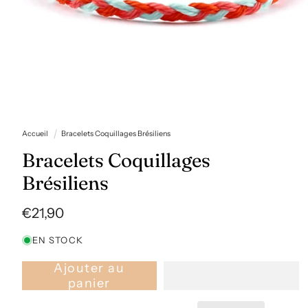
Ouvrir
le
Accueil
Bracelets Coquillages Brésiliens
média
1
Bracelets Coquillages
dans
une
Brésiliens
fenêtre
modale
Prix
€21,90
habituel
EN STOCK
Ajouter au
panier