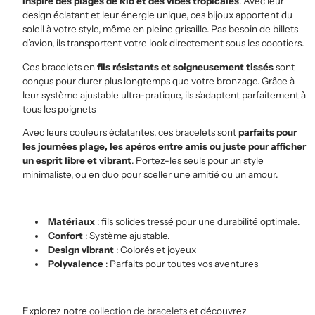
inspiré des plages de Rio et des vibes tropicales
. Avec leur
design éclatant et leur énergie unique, ces bijoux apportent du
soleil à votre style, même en pleine grisaille. Pas besoin de billets
d’avion, ils transportent votre look directement sous les cocotiers.
Ces bracelets en
fils résistants et soigneusement tissés
sont
conçus pour durer plus longtemps que votre bronzage. Grâce à
leur système ajustable ultra-pratique, ils s’adaptent parfaitement à
tous les poignets
Avec leurs couleurs éclatantes, ces bracelets sont
parfaits pour
les journées plage, les apéros entre amis ou juste pour afficher
un esprit libre et vibrant
. Portez-les seuls pour un style
minimaliste, ou en duo pour sceller une amitié ou un amour.
Matériaux
: fils solides tressé pour une durabilité optimale.
Confort
: Système ajustable.
Design vibrant
: Colorés et joyeux
Polyvalence
: Parfaits pour toutes vos aventures
Explorez notre
collection de bracelets
et découvrez