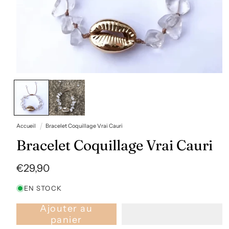
Ouvrir
le
média
1
dans
une
fenêtre
Accueil
Bracelet Coquillage Vrai Cauri
modale
Bracelet Coquillage Vrai Cauri
Prix
€29,90
habituel
EN STOCK
Ajouter au
panier