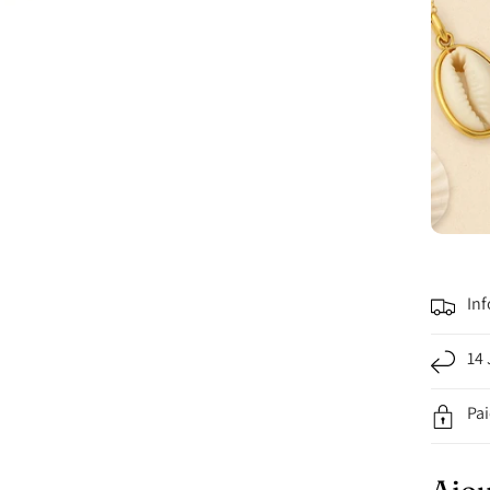
Inf
14 
Pa