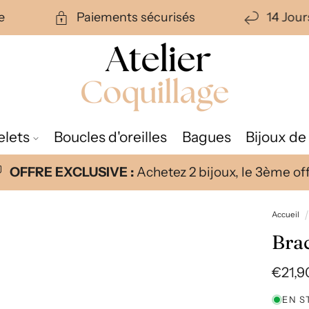
ite
Paiements sécurisés
14 Jou
elets
Boucles d'oreilles
Bagues
Bijoux de
OFFRE EXCLUSIVE :
Achetez 2 bijoux, le 3ème offe
Accueil
Brac
Prix
€21,9
habit
EN S