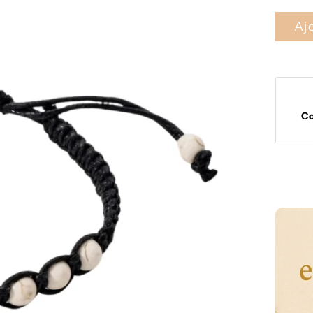
Aj
C
Moyens
de
paieme