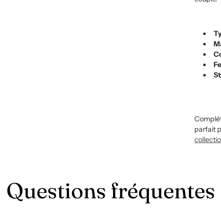
T
M
C
F
St
Complét
parfait 
collecti
Questions fréquentes