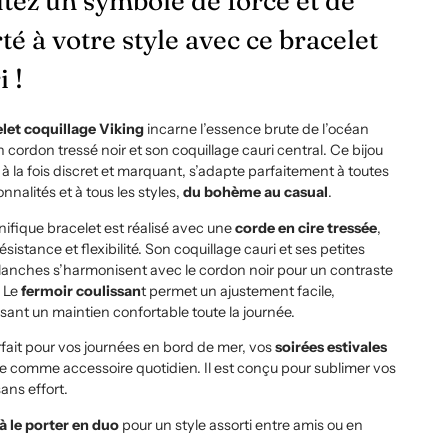
tez un symbole de force et de
rté à votre style avec ce bracelet
i !
let coquillage Viking
incarne l’essence brute de l’océan
 cordon tressé noir et son coquillage cauri central. Ce bijou
 à la fois discret et marquant, s’adapte parfaitement à toutes
onnalités et à tous les styles,
du bohème au casual
.
ifique bracelet est réalisé avec une
corde en cire tressée
,
résistance et flexibilité. Son coquillage cauri et ses petites
lanches s’harmonisent avec le cordon noir pour un contraste
. Le
fermoir coulissan
t permet un ajustement facile,
sant un maintien confortable toute la journée.
arfait pour vos journées en bord de mer, vos
soirées estivales
 comme accessoire quotidien. Il est conçu pour sublimer vos
ans effort.
à le porter en duo
pour un style assorti entre amis ou en