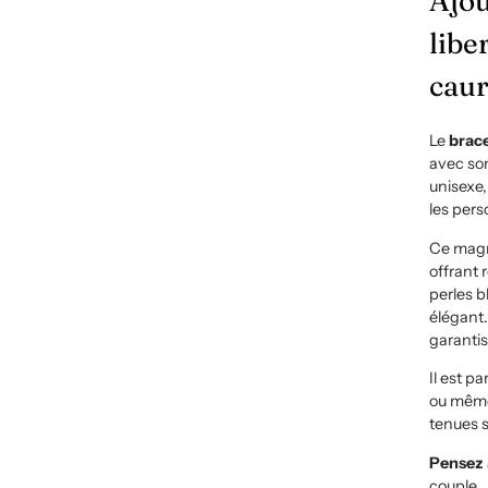
Ajou
libe
caur
Le
brace
avec son
unisexe,
les pers
Ce magn
offrant 
perles b
élégant
garantis
Il est p
ou même
tenues s
Pensez 
couple.