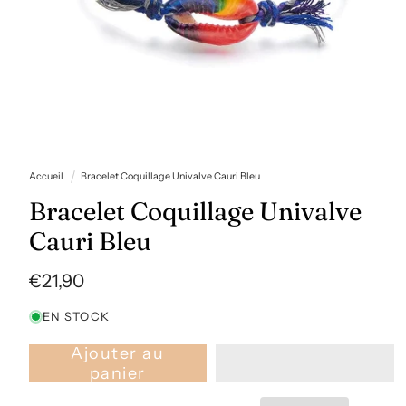
Ouvrir
le
Accueil
Bracelet Coquillage Univalve Cauri Bleu
média
1
Bracelet Coquillage Univalve
dans
une
Cauri Bleu
fenêtre
modale
Prix
€21,90
habituel
EN STOCK
Ajouter au
panier