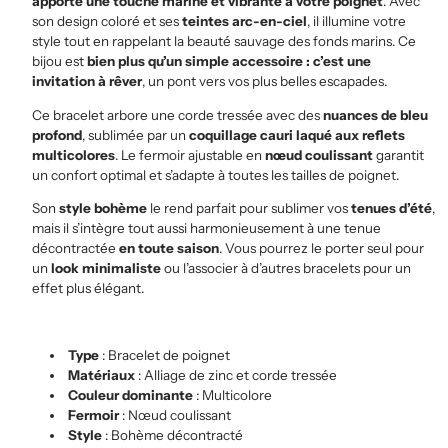
apporte une touche marine et vibrante à votre poignet
. Avec
son design coloré et ses
teintes arc-en-ciel
, il illumine votre
style tout en rappelant la beauté sauvage des fonds marins. Ce
bijou est
bien plus qu’un simple accessoire : c’est une
invitation à rêver
, un pont vers vos plus belles escapades.
Ce bracelet arbore une corde tressée avec des
nuances de bleu
profond
, sublimée par un
coquillage cauri laqué aux reflets
multicolores
. Le fermoir ajustable en
nœud coulissant
garantit
un confort optimal et s’adapte à toutes les tailles de poignet.
Son
style bohème
le rend parfait pour sublimer vos
tenues d’été
,
mais il s’intègre tout aussi harmonieusement à une tenue
décontractée
en toute saison
. Vous pourrez le porter seul pour
un
look minimaliste
ou l’associer à d’autres bracelets pour un
effet plus élégant.
Type
: Bracelet de poignet
Matériaux
: Alliage de zinc et corde tressée
Couleur dominante
: Multicolore
Fermoir
: Nœud coulissant
Style
: Bohème décontracté