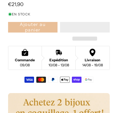
Prix
€21,90
habituel
EN STOCK
Ajouter au
panier
Commande
Expédition
Livraison
09/08
10/08 - 13/08
14/08 - 19/08
Moyens
de
paiement