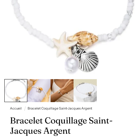
Ouvrir
le
média
1
dans
une
fenêtre
Accueil
Bracelet Coquillage Saint-Jacques Argent
modale
Bracelet Coquillage Saint-
Jacques Argent