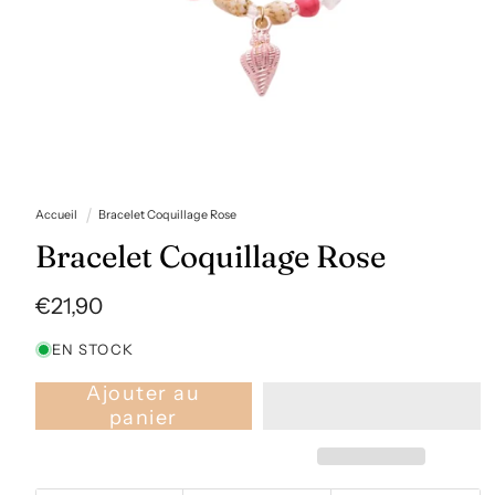
Ouvrir
le
Accueil
Bracelet Coquillage Rose
média
1
Bracelet Coquillage Rose
dans
une
fenêtre
modale
Prix
€21,90
habituel
EN STOCK
Ajouter au
panier