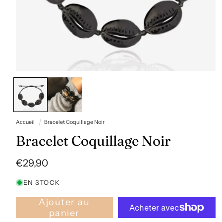
Ouvrir
le
média
1
dans
une
fenêtre
Accueil
Bracelet Coquillage Noir
modale
Bracelet Coquillage Noir
Prix
€29,90
habituel
EN STOCK
Ajouter au
panier