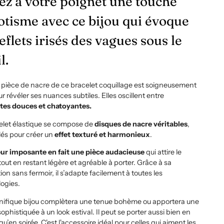
ez à votre poignet une touche
otisme avec ce bijou qui évoque
reflets irisés des vagues sous le
il.
pièce de nacre de ce bracelet coquillage est soigneusement
ur révéler ses nuances subtiles. Elles oscillent entre
ntes douces et chatoyantes.
elet élastique se compose de
disques de nacre véritables
,
és pour créer un
effet texturé et harmonieux
.
eur imposante en fait une pièce audacieuse
qui attire le
tout en restant légère et agréable à porter. Grâce à sa
on sans fermoir, il s’adapte facilement à toutes les
ogies.
ifique bijou complètera une tenue bohème ou apportera une
ophistiquée à un look estival. Il peut se porter aussi bien en
qu’en soirée. C'est l'accessoire idéal pour celles qui aiment les