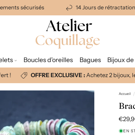
aiements sécurisés
14 Jours de rétractati
elets
Boucles d'oreilles
Bagues
Bijoux de
rt !
OFFRE EXCLUSIVE :
Achetez 2 bijoux, le
Accueil
Brac
Prix
€29,
habit
EN S