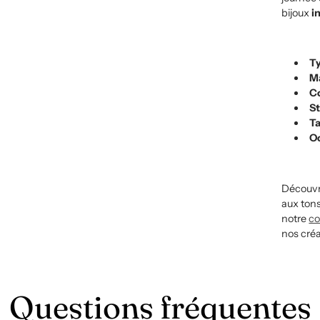
bijoux
i
T
M
C
St
Ta
O
Découvr
aux tons
notre
co
nos créa
Questions fréquentes