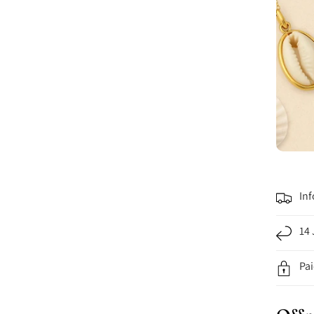
Inf
14 
Pa