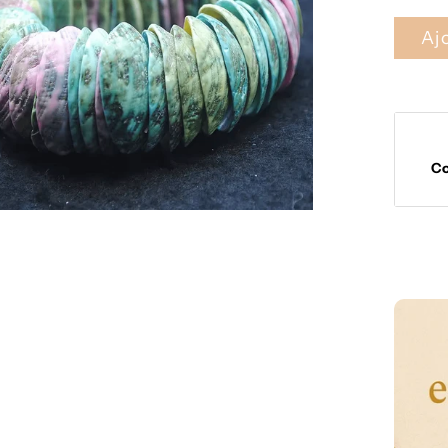
Aj
C
Moyens
de
paieme