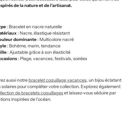
nspirés de la nature et de l’artisanat.
ype
: Bracelet en nacre naturelle
atériaux
: Nacre, élastique résistant
ouleur dominante
: Multicolore nacré
yle
: Bohème, marin, tendance
ille
: Ajustable grâce à son élasticité
ccasions
: Plage, vacances, festivals, soirées
ez aussi notre
bracelet
coquillage
vacances
, un bijou éclatant
 solaires pour compléter votre collection. Explorez également
llection
de
bracelets
coquillages
et laissez-vous séduire par
tions inspirées de l’océan.