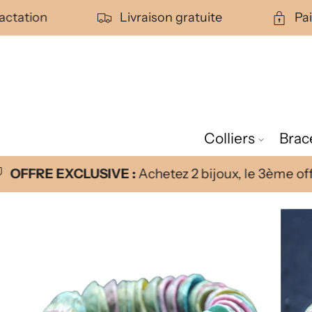
Ignorer et
passer au
tractation
Livraison gratuite
P
contenu
Colliers
Brac
OFFRE EXCLUSIVE :
Achetez 2 bijoux, le 3ème offe
Passer aux
informations
produits