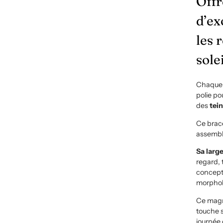
Offr
d’ex
les 
sole
Chaque 
polie po
des
tei
Ce brac
assembl
Sa larg
regard, 
concepti
morphol
Ce magn
touche s
journée 