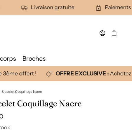
on
Livraison gratuite
Paiement
Connexion
Panier
 corps
Broches
 3ème offert !
OFFRE EXCLUSIVE :
Achetez 2
Bracelet Coquillage Nacre
elet Coquillage Nacre
90
uel
TOCK