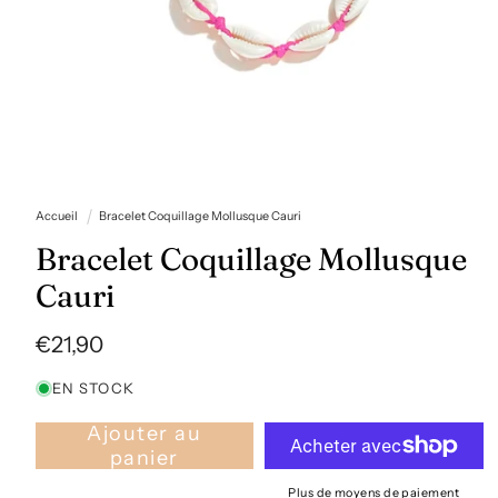
Ouvrir
le
Accueil
Bracelet Coquillage Mollusque Cauri
média
1
Bracelet Coquillage Mollusque
dans
une
Cauri
fenêtre
modale
Prix
€21,90
habituel
EN STOCK
Ajouter au
panier
Plus de moyens de paiement