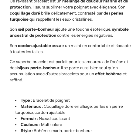
Ce ravissant bracelet est un
mélange de douceur marine et de
protection
. Il saura sublimer votre poignet avec élégance. Son
coquillage doré
brille délicatement, contrasté par des
perles
turquoise
qui rappellent les eaux cristallines.
Son
œil porte-bonheur
ajoute une touche ésotérique,
symbole
ancestral de protection
contre les énergies négatives.
Son
cordon ajustable
assure un maintien confortable et s’adapte
à toutes les tailles.
Ce superbe bracelet est parfait pour les amoureux de l’océan et
des
bijoux porte-bonheur
. Il se porte aussi bien seul qu’en
accumulation avec d’autres bracelets pour un
effet bohème
et
raffiné.
Type
: Bracelet de poignet
Matériaux
: Coquillage doré en alliage, perles en pierre
turquoise, cordon ajustable
Fermoir
: Nœud coulissant
Couleurs
: Multicolore
Style
: Bohème, marin, porte-bonheur