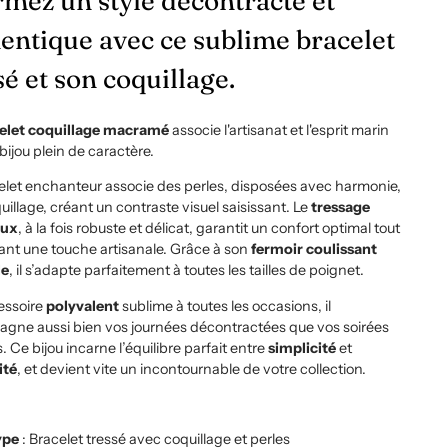
rmez un style décontracté et
entique avec ce sublime bracelet
sé et son coquillage.
elet coquillage macramé
associe l'artisanat et l'esprit marin
bijou plein de caractère.
elet enchanteur associe des perles, disposées avec harmonie,
uillage, créant un contraste visuel saisissant. Le
tressage
eux
, à la fois robuste et délicat, garantit un confort optimal tout
ant une touche artisanale. Grâce à son
fermoir coulissant
le
, il s’adapte parfaitement à toutes les tailles de poignet.
essoire
polyvalent
sublime à toutes les occasions
, il
gne aussi bien vos journées décontractées que vos soirées
s. Ce bijou incarne l’équilibre parfait entre
simplicité
et
ité
, et devient vite un incontournable
de votre collection.
ype
: Bracelet tressé avec coquillage et perles