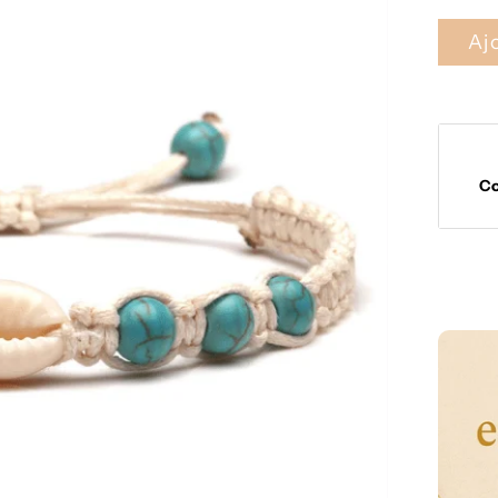
Aj
C
Moyens
de
paieme