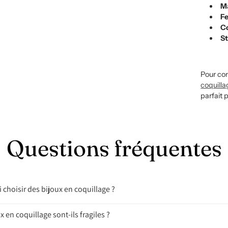
M
F
C
St
Pour com
coquilla
parfait 
Questions fréquentes
 choisir des bijoux en coquillage ?
x en coquillage sont-ils fragiles ?