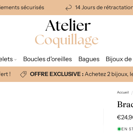
aiements sécurisés
14 Jours de rétractati
elets
Boucles d'oreilles
Bagues
Bijoux de
rt !
OFFRE EXCLUSIVE :
Achetez 2 bijoux, le
Accueil
Bra
Prix
€24,9
habit
EN S