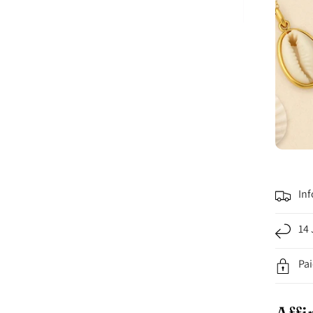
Inf
14 
Pa