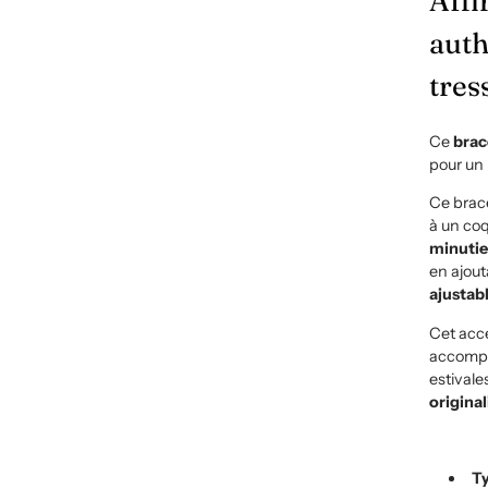
Affi
auth
tres
Ce
brac
pour un 
Ce brac
à un coq
minuti
en ajout
ajustab
Cet acc
accompa
estivale
original
T