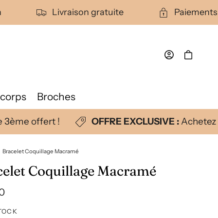
on
Livraison gratuite
Paiement
Connexion
Panier
 corps
Broches
 3ème offert !
OFFRE EXCLUSIVE :
Achetez 2
Bracelet Coquillage Macramé
celet Coquillage Macramé
0
uel
TOCK