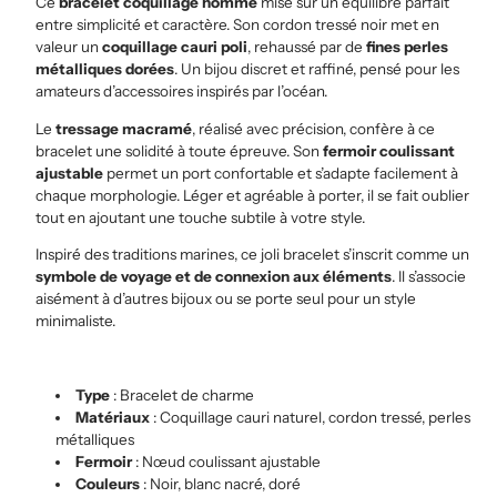
Ce
bracelet coquillage homme
mise sur un équilibre parfait
entre simplicité et caractère. Son cordon tressé noir met en
valeur un
coquillage cauri poli
, rehaussé par de
fines perles
métalliques dorées
. Un bijou discret et raffiné, pensé pour les
amateurs d’accessoires inspirés par l’océan.
Le
tressage macramé
, réalisé avec précision, confère à ce
bracelet une solidité à toute épreuve. Son
fermoir coulissant
ajustable
permet un port confortable et s’adapte facilement à
chaque morphologie. Léger et agréable à porter, il se fait oublier
tout en ajoutant une touche subtile à votre style.
Inspiré des traditions marines, ce joli bracelet s’inscrit comme un
symbole de voyage et de connexion aux éléments
. Il s’associe
aisément à d’autres bijoux ou se porte seul pour un style
minimaliste.
Type
: Bracelet de charme
Matériaux
: Coquillage cauri naturel, cordon tressé, perles
métalliques
Fermoir
: Nœud coulissant ajustable
Couleurs
: Noir, blanc nacré, doré