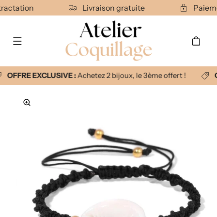
Ignorer et
étractation
Livraison gratuite
Paiem
passer au
contenu
Panier
OFFRE EXCLUSIVE :
Achetez 2 bijoux, le 3ème offert !
Passer aux
informations
produits