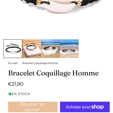
Ouvrir
le
média
1
dans
une
fenêtre
Accueil
Bracelet Coquillage Homme
modale
Bracelet Coquillage Homme
Prix
€21,90
habituel
EN STOCK
Ajouter au
panier