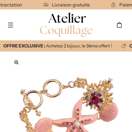
Ignorer et
rétractation
Livraison gratuite
Paie
passer au
contenu
Panier
OFFRE EXCLUSIVE :
Achetez 2 bijoux, le 3ème offert !
O
Passer aux
informations
produits