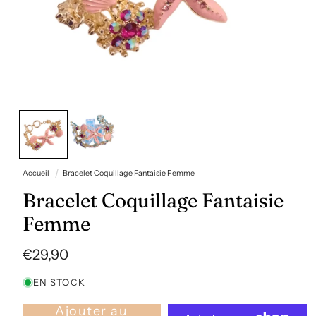
Ouvrir
le
média
1
dans
une
fenêtre
Accueil
Bracelet Coquillage Fantaisie Femme
modale
Bracelet Coquillage Fantaisie
Femme
Prix
€29,90
habituel
EN STOCK
Ajouter au