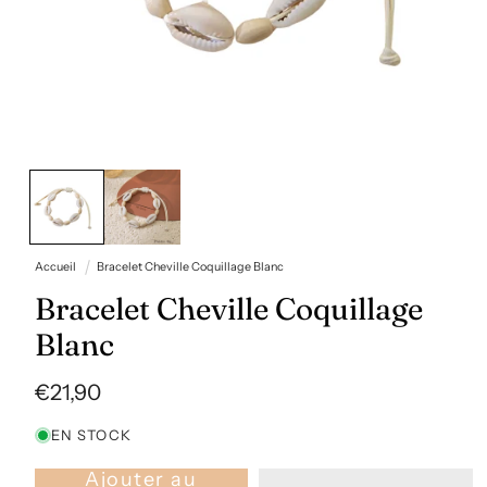
Ouvrir
le
média
1
dans
une
fenêtre
Accueil
Bracelet Cheville Coquillage Blanc
modale
Bracelet Cheville Coquillage
Blanc
Prix
€21,90
habituel
EN STOCK
Ajouter au