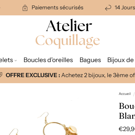
te
Paiements sécurisés
14 Jou
elets
Boucles d'oreilles
Bagues
Bijoux de
OFFRE EXCLUSIVE :
Achetez 2 bijoux, le 3ème off
Accueil
Bouc
Bla
Prix
€29,