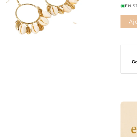
habit
EN S
Aj
C
Moyens
de
paieme