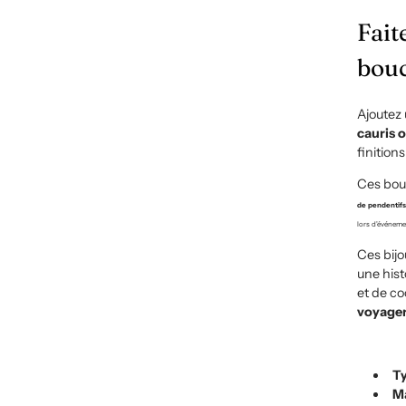
Fait
bouc
Ajoutez 
cauris o
finition
Ces bouc
de pendentifs
lors d'événeme
Ces bijo
une hist
et de co
voyager
Ty
Ma