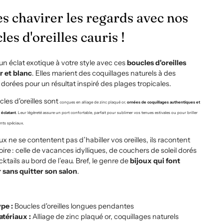
es chavirer les regards avec nos
les d'oreilles cauris !
un éclat exotique à votre style avec ces
boucles d'oreilles
r et blanc
. Elles marient des coquillages naturels à des
s dorées pour un résultat inspiré des plages tropicales.
les d'oreilles sont
conçues en alliage de zinc plaqué or,
ornées de coquillages authentiques et
 éclatant
. Leur légèreté assure un port confortable, parfait pour sublimer vos tenues estivales ou pour briller
nts spéciaux.
ux ne se contentent pas d’habiller vos oreilles, ils racontent
oire : celle de vacances idylliques, de couchers de soleil dorés
cktails au bord de l’eau. Bref, le genre de
bijoux qui font
 sans quitter son salon
.
pe :
Boucles d'oreilles longues pendantes
tériaux :
Alliage de zinc plaqué or, coquillages naturels