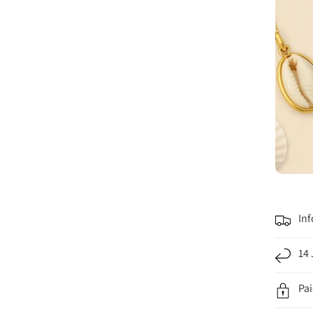
Inf
14 
Pa