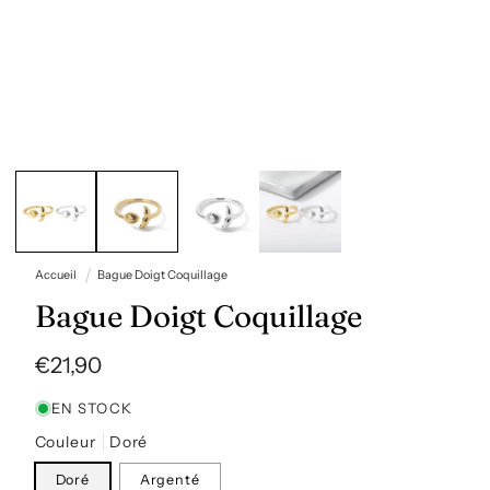
Ouvrir
le
média
1
dans
une
fenêtre
Accueil
Bague Doigt Coquillage
modale
Bague Doigt Coquillage
Prix
€21,90
habituel
EN STOCK
Couleur
Doré
Doré
Argenté