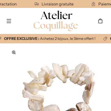
Ignorer et
tractation
Livraison gratuite
Paiem
passer au
contenu
Panier
OFFRE EXCLUSIVE :
Achetez 2 bijoux, le 3ème offert !
Passer aux
informations
produits