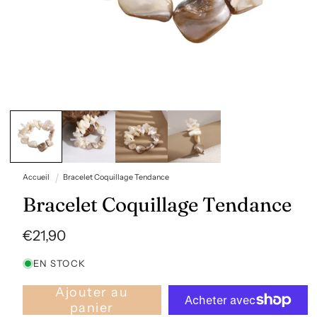
Ouvrir
le
média
1
dans
une
fenêtre
Accueil
Bracelet Coquillage Tendance
modale
Bracelet Coquillage Tendance
Prix
€21,90
habituel
EN STOCK
Ajouter au
panier